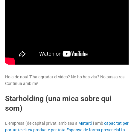
Hola de nou! T’ha agradat el vídeo? No ho has vist? No passa res.
Continua amb mi!
Starholding (una mica sobre qui
som)
L’empresa (de capital privat, amb seu a
Mataró
i amb
capacitat per
portar-te el teu producte per tota Espanya de forma presencial i a