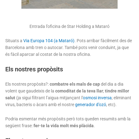
Entrada l’oficina de Star Holding a Mataró
Situats a
Via Europa 104 (a Mataró)
. Pots arribar fàcilment des de
Barcelona amb tren o autocar. També pots venir conduint, ja que
és fàcil aparcar al costat de la nostra oficina.
Els nostres propòsits
Els nostres propòsits?:
combatre els mals de cap
del dia a dia
volent que gaudeixis de la
comoditat de la teva llar
;
tindre millor
salut
(ja sigui filtrant l’aigua mitjançant l’
osmosi inversa
; eliminant
virus, bacteris o àcars amb el nostre
generador d’ozó
, etc).
Podria esmentar més propòsits però tots queden resumits amb la
següent frase:
fer-te la
vida molt més plàcida
.