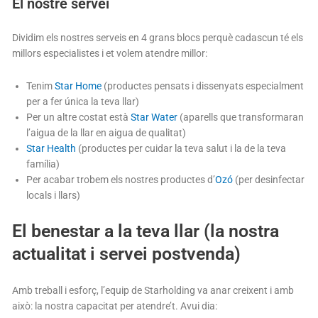
El nostre servei
Dividim els nostres serveis en 4 grans blocs perquè cadascun té els
millors especialistes i et volem atendre millor:
Tenim
Star Home
(productes pensats i dissenyats especialment
per a fer única la teva llar)
Per un altre costat està
Star Water
(aparells que transformaran
l’aigua de la llar en aigua de qualitat)
Star Health
(productes per cuidar la teva salut i la de la teva
família)
Per acabar trobem els nostres productes d’
Ozó
(per desinfectar
locals i llars)
El benestar a la teva llar (la nostra
actualitat i servei postvenda)
Amb treball i esforç, l’equip de Starholding va anar creixent i amb
això: la nostra capacitat per atendre’t. Avui dia: