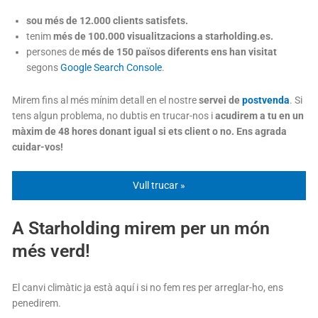
sou més de 12.000 clients satisfets.
tenim
més de 100.000 visualitzacions a starholding.es.
persones de
més de 150 països diferents ens han visitat
segons
Google Search Console
.
Mirem fins al més mínim detall en el nostre
servei de
postvenda
. Si
tens algun problema, no dubtis en trucar-nos i
acudirem a tu en un
màxim de 48 hores donant igual si ets client o no. Ens agrada
cuidar-vos!
Vull trucar »
A Starholding mirem per un món
més verd!
El canvi climàtic ja està aquí i si no fem res per arreglar-ho, ens
penedirem.