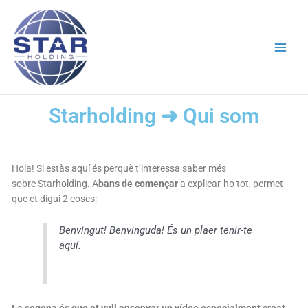
Vés
Main
al
Men
contingut
Starholding ➜ Qui som
Hola! Si estàs aquí és perquè t’interessa saber més
sobre Starholding. A
bans de començar
a explicar-ho tot, permet
que et digui 2 coses:
Benvingut! Benvinguda! És un plaer tenir-te
aquí.
La segona és que et vull ensenyar un vídeo especialment creat