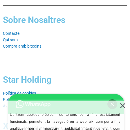
Sobre Nosaltres
Contacte
Qui som
Compra amb bitcoins
Star Holding
Política de cookies⁣
Política de privacitat⁣
Avís legal⁣
Utilitzem cookies pròpies i de tercers per a fins estrictament
funcionals, permetent la navegació en la web, així com per a fins
Xarxes Socials
Hola! Si necessites ajuda pots enviar-nos
analítics, per a mostrar-li publicitat (tant general com