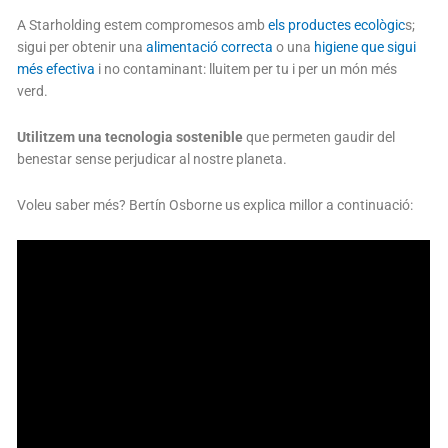
A Starholding estem compromesos amb
els productes ecològic
s;
sigui per obtenir una
alimentació correcta
o una
higiene que sigui
més efectiva
i no contaminant: lluitem per tu i per un món més
verd.
Utilitzem una tecnologia sostenible
que permeten gaudir del
benestar sense perjudicar al nostre planeta.
Voleu saber més? Bertín Osborne us explica millor a continuació: