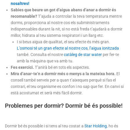
nosaltres!
Sabies que beure un got d’aigua abans d’anar a dormir és
recomanable?
T’ajuda a controlar la teva temperatura mentre
dorms, proporciona al nostre cos els subministraments
indispensables durant la nit, si no està freda t’ajudarà a dormir
millor, hidrata al teu sistema respiratori i un llarg etc.
I si beus aigua de qualitat, el seu efecte és més gran.
L’osmosi té un gran efecte al nostre cos
,
l’aigua ionitzada
també. Consulta el nostre
catàleg de star water
per fer-te
amb la màquina que va amb tu.
Fes exercici.
T’anirà bé en tots els aspectes.
Mira d’anar-te’n a dormir més o menys a la mateixa hora.
El
consell també serveix per a quan t’aixeques perquè si fas el
contrari, el teu organisme es confon i no sap que fer. En canvi si
està acostumat et serà més fàcil dormir.
Problemes per dormir? Dormir bé és possible!
Dormir bé és possible i si tens al teu costat a
Star Holding
, ho és