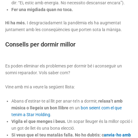
dir: “Ei, estic amb energia. No necessito descansar encara”).
Fer una migdiada quan no toca.
Hi ha més.
I desgraciadament la pandèmia els ha augmentat
juntament amb les conseqüències que porten sota la màniga.
Consells per dormir millor
Es poden eliminar els problemes per dormir bé i aconseguir un
somni reparador. Vols saber com?
Vine amb mi a veure la següent llista:
Abans d’estirar-te al llit per anar-te’n a dormir,
relaxa’t amb
música o llegeix un bon llibre
en un
bon seient com el que
tenim a Star Holding
.
Vigila el que menges i beus.
Un sopar lleuger és la millor opció i
un got de llet és una bona elecció.
Si veus que el teu matalàs falla. No ho dubtis: c
anvia-ho amb