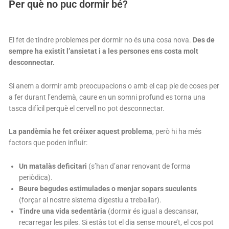
Per què no puc dormir bé?
El fet de tindre problemes per dormir no és una cosa nova.
Des de
sempre ha existit l’ansietat i a les persones ens costa molt
desconnectar.
Si anem a dormir amb preocupacions o amb el cap ple de coses per
a fer durant l’endemà, caure en un somni profund es torna una
tasca difícil perquè el cervell no pot desconnectar.
La pandèmia he fet créixer aquest problema
, però hi ha més
factors que poden influir:
Un matalàs deficitari
(s’han d’anar renovant de forma
periòdica).
Beure begudes estimulades o menjar sopars suculents
(forçar al nostre sistema digestiu a treballar).
Tindre una vida sedentària
(dormir és igual a descansar,
recarregar les piles. Si estàs tot el dia sense moure’t, el cos pot