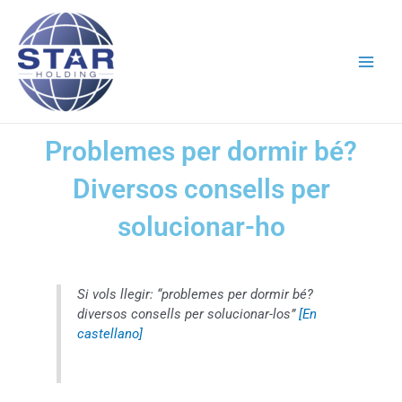
Vés
Main
al
Men
contingut
Problemes per dormir bé?
Diversos consells per
solucionar-ho
Si vols llegir: “problemes per dormir bé?
diversos consells per solucionar-los”
[En
castellano]