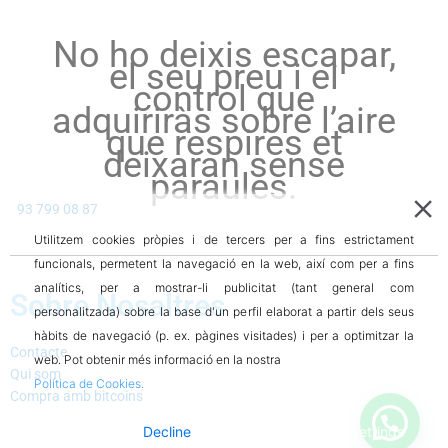
No ho deixis escapar,
el seu preu i el
control que
adquiriràs sobre l’aire
que respires et
deixaran sense
paraules.
93 799 08 87
Utilitzem cookies pròpies i de tercers per a fins estrictament
funcionals, permetent la navegació en la web, així com per a fins
analítics, per a mostrar-li publicitat (tant general com
Sobre Nosaltres
personalitzada) sobre la base d'un perfil elaborat a partir dels seus
hàbits de navegació (p. ex. pàgines visitades) i per a optimitzar la
Contacte
web. Pot obtenir més informació en la nostra
Qui som
Política de Cookies.
Compra amb bitcoins
Accept
Decline
Cookie Settings