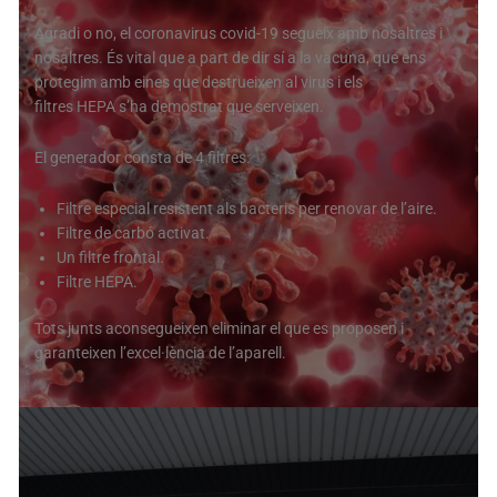
Agradi o no, el coronavirus covid-19 segueix amb nosaltres i
nosaltres. És vital que a part de dir sí a la vacuna, que ens
protegim amb eines que destrueixen al virus i els
filtres HEPA s’ha demostrat que serveixen.
El generador consta de 4 filtres:
Filtre especial resistent als bacteris per renovar de l’aire.
Filtre de carbó activat.
Un filtre frontal.
Filtre HEPA.
Tots junts aconsegueixen eliminar el que es proposen i
garanteixen l’excel·lència de l’aparell.