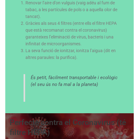
Renovar l’aire d’on vulguis (vaig adéu al fum de
tabac, a les partícules de pols o a aquella olor de
tancat).
Gràcies als seus 4 filtres (entre ells el filtre HEPA
que està recomanat contra el coronavirus)
garanteixes l’eliminació de virus, bacteris i una
infinitat de microorganismes.
La seva funció de ionitzar, ionitza l’aigua (dit en
altres paraules: la purifica).
És petit, fàcilment transportable i ecològic
(el seu ús no fa mal a la planeta)
Perfecte contra el Coronavirus (té
filtre HEPA)