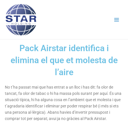
Vés
Main
al
Men
contingut
Pack Airstar identifica i
elimina el que et molesta de
l’aire
No t’ha passat mai que has entrat a un lloc i has dit: fa olor de
tancat, fa olor de tabac o hi ha massa pols surant per aquí. És una
situació típica, hi ha alguna cosa en l’ambient que et molesta i que
t’agradaria identificar i eliminar per poder respirar bé (i més si ets
una persona al·lèrgica). Abans havies d’invertir pressupost i
comprar tot per separat; avui ja no gràcies al Pack Airstar.