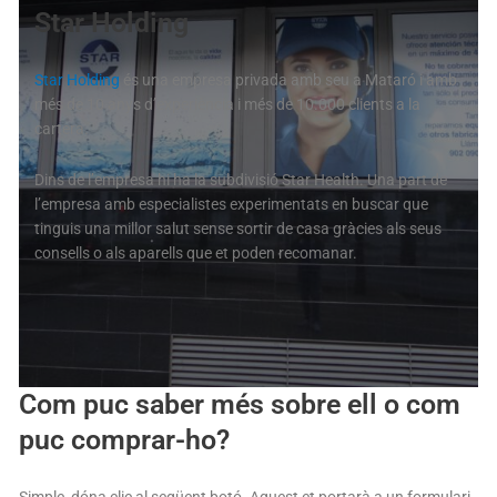
Star Holding
Star Holding
és una empresa privada amb seu a Mataró i amb
més de 10 anys d’experiència i més de 10.000 clients a la
cartera.
Dins de l’empresa hi ha la subdivisió Star Health. Una part de
l’empresa amb especialistes experimentats en buscar que
tinguis una millor salut sense sortir de casa gràcies als seus
consells o als aparells que et poden recomanar.
Com puc saber més sobre ell o com
puc comprar-ho?
Simple, dóna clic al següent botó. Aquest et portarà a un formulari.