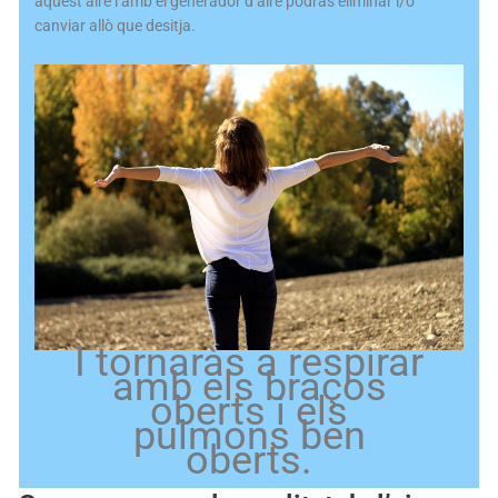
aquest aire i amb el generador d’aire podràs eliminar i/o
canviar allò que desitja.
I tornaràs a respirar
amb els braços
oberts i els
pulmons ben
oberts.